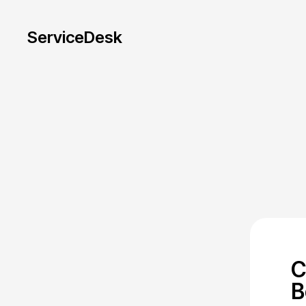
ServiceDesk
С
В